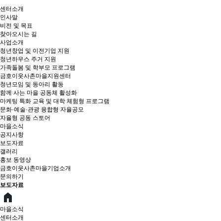
센터소개
인사말
비전 및 목표
찾아오시는 길
사업소개
청년창업 및 이전기업 지원
청년하우스 주거 지원
가족돌봄 및 학부모 프로그램
금호이웃사촌마을지원센터
청년모임 및 동아리 활동
함께 사는 마을 공동체 활성화
마케팅 특화 교육 및 대학 체험형 프로그램
문화·예술·관광 융합형 자율공모
자율형 공동 스토어
마을소식
공지사항
보도자료
갤러리
홍보 동영상
금호이웃사촌마을기업소개
문의하기
보도자료
마을소식
센터소개