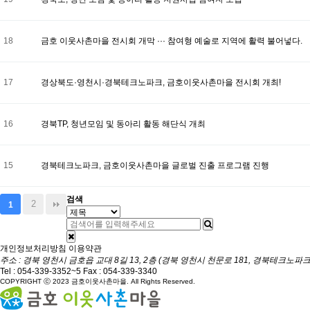
18
금호 이웃사촌마을 전시회 개막 ··· 참여형 예술로 지역에 활력 불어넣다.
17
경상북도·영천시·경북테크노파크, 금호이웃사촌마을 전시회 개최!
16
경북TP, 청년모임 및 동아리 활동 해단식 개최
15
경북테크노파크, 금호이웃사촌마을 글로벌 진출 프로그램 진행
검색
2
1
개인정보처리방침
이용약관
주소 : 경북 영천시 금호읍 교대 8길 13, 2층 (경북 영천시 천문로 181, 경북테크노파크
Tel :
054-339-3352~5
Fax : 054-339-3340
COPYRIGHT ⓒ 2023 금호이웃사촌마을. All Rights Reserved.