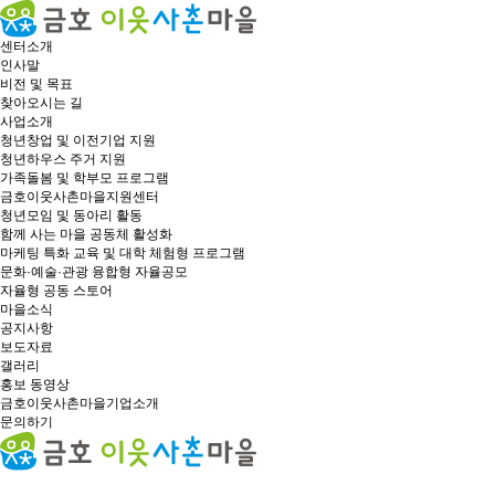
센터소개
인사말
비전 및 목표
찾아오시는 길
사업소개
청년창업 및 이전기업 지원
청년하우스 주거 지원
가족돌봄 및 학부모 프로그램
금호이웃사촌마을지원센터
청년모임 및 동아리 활동
함께 사는 마을 공동체 활성화
마케팅 특화 교육 및 대학 체험형 프로그램
문화·예술·관광 융합형 자율공모
자율형 공동 스토어
마을소식
공지사항
보도자료
갤러리
홍보 동영상
금호이웃사촌마을기업소개
문의하기