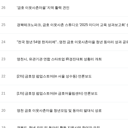
26
'금호 이웃사촌마을' 지역 활력 견인
25
경북테크노파크, 금호 이웃사촌 스튜디오 '2025 미디어 교육 성과보고회' 
24
"전국 청년 54명 한자리에"...영천 금호 이웃사촌마을 청년 동아리 성과 공
23
영천시, 유관기관 연합 스타트업 IR경진대회 성황리 개최
22
[2차] 금호장 팝업스토어(in 서울 성수동) 언론보도
21
[1차] 금호장 팝업스토어(in 금호어울림센터) 언론보도
20
영천 금호 이웃사촌마을 청년모임 및 동아리 발대식 성료
19
경북도, 청년 모임 및 동아리 활동 지원사업 참여자 모집