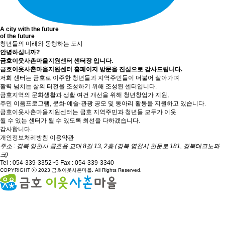
A city with the
future
of the
future
청년들의 미래와 동행하는 도시
안녕하십니까?
금호이웃사촌마을지원센터 센터장 입니다.
금호이웃사촌마을지원센터 홈페이지 방문을 진심으로 감사드립니다.
저희 센터는 금호로 이주한 청년들과 지역주민들이 더불어 살아가며
활력 넘치는 삶의 터전을 조성하기 위해 조성된 센터입니다.
금호지역의 문화생활과 생활 여건 개선을 위해 청년창업가 지원,
주민 이음프로그램, 문화·예술·관광 공모 및 동아리 활동을 지원하고 있습니다.
금호이웃사촌마을지원센터는 금호 지역주민과 청년들 모두가 이웃
될 수 있는 센터가 될 수 있도록 최선을 다하겠습니다.
감사합니다.
개인정보처리방침
이용약관
주소 : 경북 영천시 금호읍 교대 8길 13, 2층 (경북 영천시 천문로 181, 경북테크노파
크)
Tel :
054-339-3352~5
Fax : 054-339-3340
COPYRIGHT ⓒ 2023 금호이웃사촌마을. All Rights Reserved.