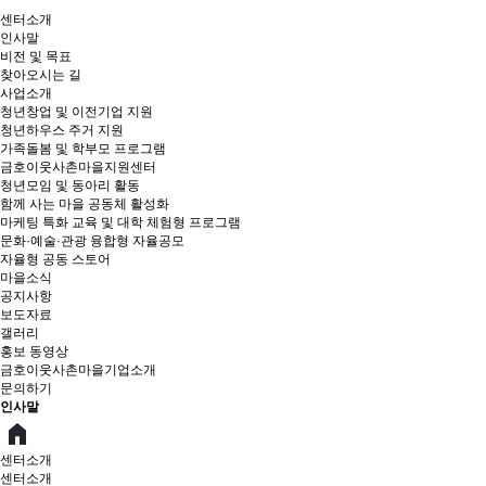
센터소개
인사말
비전 및 목표
찾아오시는 길
사업소개
청년창업 및 이전기업 지원
청년하우스 주거 지원
가족돌봄 및 학부모 프로그램
금호이웃사촌마을지원센터
청년모임 및 동아리 활동
함께 사는 마을 공동체 활성화
마케팅 특화 교육 및 대학 체험형 프로그램
문화·예술·관광 융합형 자율공모
자율형 공동 스토어
마을소식
공지사항
보도자료
갤러리
홍보 동영상
금호이웃사촌마을기업소개
문의하기
인사말
센터소개
센터소개