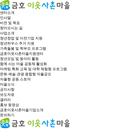
센터소개
인사말
비전 및 목표
찾아오시는 길
사업소개
청년창업 및 이전기업 지원
청년하우스 주거 지원
가족돌봄 및 학부모 프로그램
금호이웃사촌마을지원센터
청년모임 및 동아리 활동
함께 사는 마을 공동체 활성화
마케팅 특화 교육 및 대학 체험형 프로그램
문화·예술·관광 융합형 자율공모
자율형 공동 스토어
마을소식
공지사항
보도자료
갤러리
홍보 동영상
금호이웃사촌마을기업소개
문의하기