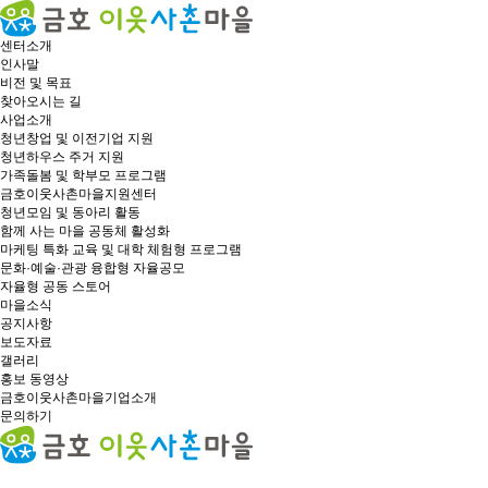
센터소개
인사말
비전 및 목표
찾아오시는 길
사업소개
청년창업 및 이전기업 지원
청년하우스 주거 지원
가족돌봄 및 학부모 프로그램
금호이웃사촌마을지원센터
청년모임 및 동아리 활동
함께 사는 마을 공동체 활성화
마케팅 특화 교육 및 대학 체험형 프로그램
문화·예술·관광 융합형 자율공모
자율형 공동 스토어
마을소식
공지사항
보도자료
갤러리
홍보 동영상
금호이웃사촌마을기업소개
문의하기