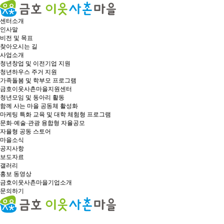
센터소개
인사말
비전 및 목표
찾아오시는 길
사업소개
청년창업 및 이전기업 지원
청년하우스 주거 지원
가족돌봄 및 학부모 프로그램
금호이웃사촌마을지원센터
청년모임 및 동아리 활동
함께 사는 마을 공동체 활성화
마케팅 특화 교육 및 대학 체험형 프로그램
문화·예술·관광 융합형 자율공모
자율형 공동 스토어
마을소식
공지사항
보도자료
갤러리
홍보 동영상
금호이웃사촌마을기업소개
문의하기