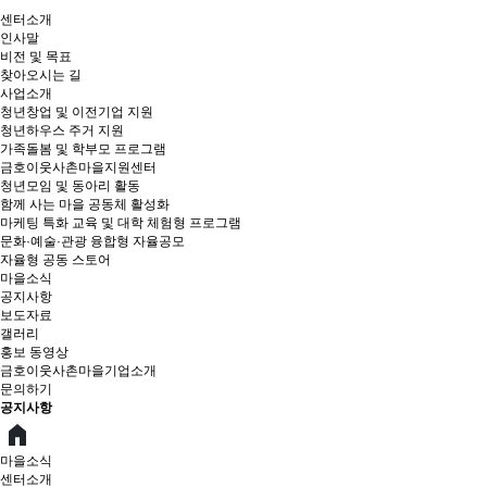
센터소개
인사말
비전 및 목표
찾아오시는 길
사업소개
청년창업 및 이전기업 지원
청년하우스 주거 지원
가족돌봄 및 학부모 프로그램
금호이웃사촌마을지원센터
청년모임 및 동아리 활동
함께 사는 마을 공동체 활성화
마케팅 특화 교육 및 대학 체험형 프로그램
문화·예술·관광 융합형 자율공모
자율형 공동 스토어
마을소식
공지사항
보도자료
갤러리
홍보 동영상
금호이웃사촌마을기업소개
문의하기
공지사항
마을소식
센터소개