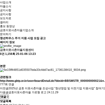
사업소개
마을소식
공지사항
공지사항
보도자료
갤러리
홍보 동영상
금호이웃사촌마을기업소개
문의하기
청년하우스 주거 지원 사업 모집 공고
페이지 정보
금호이웃사촌마을지원센터
0건
1,156회
25-01-06 13:23
본문
관련링크
http://www.gbtp.or.kr/user/boardDetail.do?bbsId=BBSMSTR_000000000021&
777회 연결
이전글
2025년 금호 이웃사촌마을 조성사업 “청년창업 및 이전기업 지원사업” 참여기
다음글
금호이웃사촌마을 가로형 로고
24.11.29
댓글
0
댓글목록