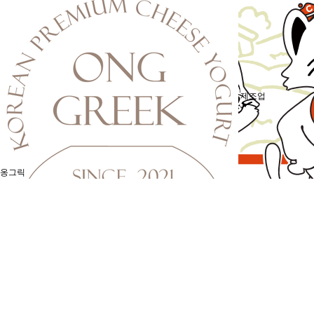
제조업
옹그릭
제조업