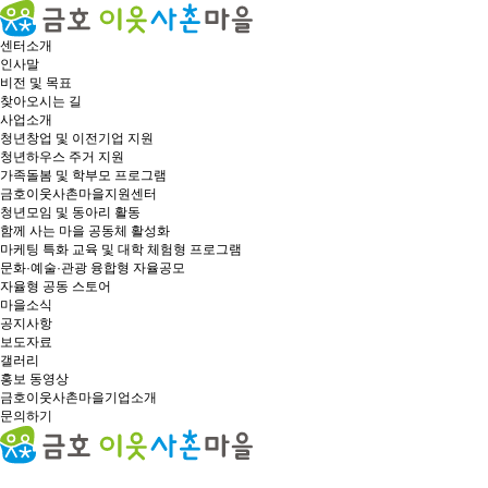
센터소개
인사말
비전 및 목표
찾아오시는 길
사업소개
청년창업 및 이전기업 지원
청년하우스 주거 지원
가족돌봄 및 학부모 프로그램
금호이웃사촌마을지원센터
청년모임 및 동아리 활동
함께 사는 마을 공동체 활성화
마케팅 특화 교육 및 대학 체험형 프로그램
문화·예술·관광 융합형 자율공모
자율형 공동 스토어
마을소식
공지사항
보도자료
갤러리
홍보 동영상
금호이웃사촌마을기업소개
문의하기