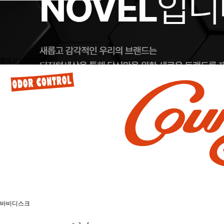
별빛장인(펫츠릴리즈)
제조업
바비디스크