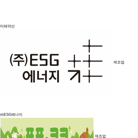
미래약선
제조업
㈜ESG에너지
제조업