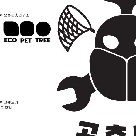
해오름곤충연구소
제조업
에코펫트리
제조업