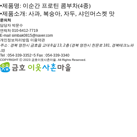
•
제품명
:
이순간 프로틴 콤부차
(4
종
)
•
제품소개
:
사과
,
복숭아
,
자두
,
샤인머스켓 맛
문의처
담당자
박문수
연락처
010-6412-7719
E-mail
simbak0815@naver.com
개인정보처리방침
이용약관
주소 : 경북 영천시 금호읍 교대 8길 13, 2층 (경북 영천시 천문로 181, 경북테크노파
크)
Tel :
054-339-3352~5
Fax : 054-339-3340
COPYRIGHT ⓒ 2023 금호이웃사촌마을. All Rights Reserved.