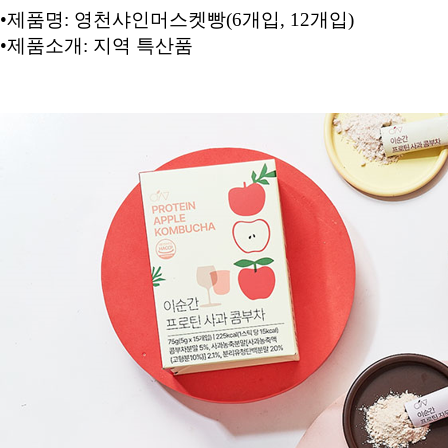
•
제품명
:
영천샤인머스켓빵
(6
개입
, 12
개입
)
•
제품소개
:
지역 특산품