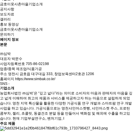
금호이웃사촌마을기업소개
공지사항
보도자료
갤러리
홍보 동영상
금호이웃사촌마을기업소개
문의하기
페이지 정보
본문
㈜심박
대표자
박문수
사업자등록번호
705-86-02198
업종/종목
제조업/식품가공
주소
영천시 금호읍 대구대길 333, 창업보육센터2호관 1206
홈페이지
https://www.simbak.co.kr/
SNS
-
기업소개
농업회사법인 ㈜심박’은 “깊고 넓다”라는 의미로 소비자의 마음과 판매자의 마음을 깊
고 넓게 이해하여 최고의 제품과 서비스를 제공하고자 하는 마음으로 설립하게 되었
습니다. 영천 지역 특산물을 활용한 다양한 가공식품 연구 개발과 스마트팜 연구 개발
사업을 하고 있습니다. 가공식품으로는 영천샤인머스켓빵, 샤인머스켓 주스, 프로틴
콤부차, 젤리, 초콜릿, 동결건조 분말 등을 만들어서 백화점 및 해외에 수출을 하고있
습니다. 현재 기업부설연구소, 벤처기업, I
주요 제품