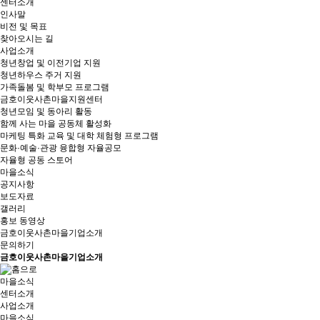
센터소개
인사말
비전 및 목표
찾아오시는 길
사업소개
청년창업 및 이전기업 지원
청년하우스 주거 지원
가족돌봄 및 학부모 프로그램
금호이웃사촌마을지원센터
청년모임 및 동아리 활동
함께 사는 마을 공동체 활성화
마케팅 특화 교육 및 대학 체험형 프로그램
문화·예술·관광 융합형 자율공모
자율형 공동 스토어
마을소식
공지사항
보도자료
갤러리
홍보 동영상
금호이웃사촌마을기업소개
문의하기
금호이웃사촌마을기업소개
마을소식
센터소개
사업소개
마을소식