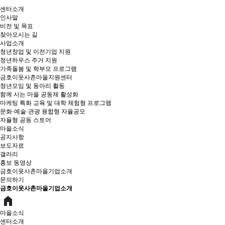
센터소개
인사말
비전 및 목표
찾아오시는 길
사업소개
청년창업 및 이전기업 지원
청년하우스 주거 지원
가족돌봄 및 학부모 프로그램
금호이웃사촌마을지원센터
청년모임 및 동아리 활동
함께 사는 마을 공동체 활성화
마케팅 특화 교육 및 대학 체험형 프로그램
문화·예술·관광 융합형 자율공모
자율형 공동 스토어
마을소식
공지사항
보도자료
갤러리
홍보 동영상
금호이웃사촌마을기업소개
문의하기
금호이웃사촌마을기업소개
마을소식
센터소개