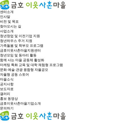
센터소개
인사말
비전 및 목표
찾아오시는 길
사업소개
청년창업 및 이전기업 지원
청년하우스 주거 지원
가족돌봄 및 학부모 프로그램
금호이웃사촌마을지원센터
청년모임 및 동아리 활동
함께 사는 마을 공동체 활성화
마케팅 특화 교육 및 대학 체험형 프로그램
문화·예술·관광 융합형 자율공모
자율형 공동 스토어
마을소식
공지사항
보도자료
갤러리
홍보 동영상
금호이웃사촌마을기업소개
문의하기