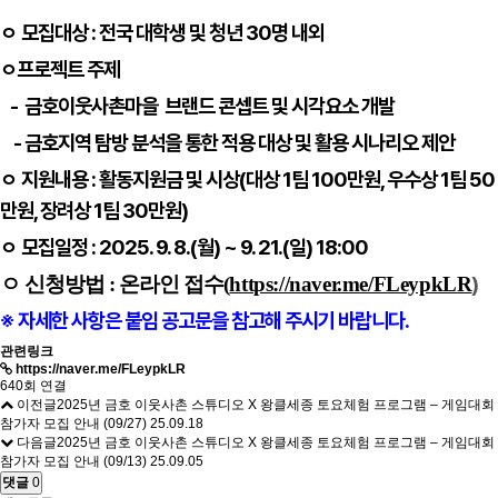
ㅇ
모집대상
: 전국 대학생 및 청년 30명 내외
ㅇ
프로젝트 주제
- 금호이웃사촌마을 브랜드 콘셉트 및 시각요소 개발
- 금호지역 탐방 분석을 통한 적용 대상 및 활용 시나리오 제안
ㅇ
지원내용
: 활동지원금 및 시상(대상 1팀 100만원, 우수상 1팀 50
만원, 장려상 1팀 30만원)
ㅇ
모집일정
: 2025. 9. 8.(월) ~ 9. 21.(일) 18:00
)
ㅇ
신청방법
: 온라인 접수
(
https://naver.me/FLeypkLR
※ 자세한
사항은
붙임 공고문을
참고해 주시기 바랍니다.
관련링크
https://naver.me/FLeypkLR
640회 연결
이전글
2025년 금호 이웃사촌 스튜디오 X 왕클세종 토요체험 프로그램 – 게임대회
참가자 모집 안내 (09/27)
25.09.18
다음글
2025년 금호 이웃사촌 스튜디오 X 왕클세종 토요체험 프로그램 – 게임대회
참가자 모집 안내 (09/13)
25.09.05
댓글
0