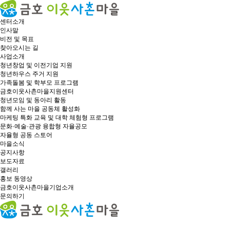
센터소개
인사말
비전 및 목표
찾아오시는 길
사업소개
청년창업 및 이전기업 지원
청년하우스 주거 지원
가족돌봄 및 학부모 프로그램
금호이웃사촌마을지원센터
청년모임 및 동아리 활동
함께 사는 마을 공동체 활성화
마케팅 특화 교육 및 대학 체험형 프로그램
문화·예술·관광 융합형 자율공모
자율형 공동 스토어
마을소식
공지사항
보도자료
갤러리
홍보 동영상
금호이웃사촌마을기업소개
문의하기