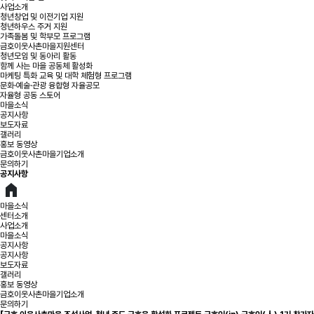
사업소개
청년창업 및 이전기업 지원
청년하우스 주거 지원
가족돌봄 및 학부모 프로그램
금호이웃사촌마을지원센터
청년모임 및 동아리 활동
함께 사는 마을 공동체 활성화
마케팅 특화 교육 및 대학 체험형 프로그램
문화·예술·관광 융합형 자율공모
자율형 공동 스토어
마을소식
공지사항
보도자료
갤러리
홍보 동영상
금호이웃사촌마을기업소개
문의하기
공지사항
마을소식
센터소개
사업소개
마을소식
공지사항
공지사항
보도자료
갤러리
홍보 동영상
금호이웃사촌마을기업소개
문의하기