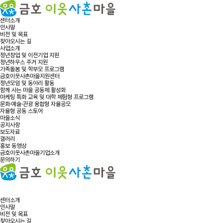
센터소개
인사말
비전 및 목표
찾아오시는 길
사업소개
청년창업 및 이전기업 지원
청년하우스 주거 지원
가족돌봄 및 학부모 프로그램
금호이웃사촌마을지원센터
청년모임 및 동아리 활동
함께 사는 마을 공동체 활성화
마케팅 특화 교육 및 대학 체험형 프로그램
문화·예술·관광 융합형 자율공모
자율형 공동 스토어
마을소식
공지사항
보도자료
갤러리
홍보 동영상
금호이웃사촌마을기업소개
문의하기
센터소개
인사말
비전 및 목표
찾아오시는 길