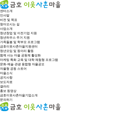
센터소개
인사말
비전 및 목표
찾아오시는 길
사업소개
청년창업 및 이전기업 지원
청년하우스 주거 지원
가족돌봄 및 학부모 프로그램
금호이웃사촌마을지원센터
청년모임 및 동아리 활동
함께 사는 마을 공동체 활성화
마케팅 특화 교육 및 대학 체험형 프로그램
문화·예술·관광 융합형 자율공모
자율형 공동 스토어
마을소식
공지사항
보도자료
갤러리
홍보 동영상
금호이웃사촌마을기업소개
문의하기