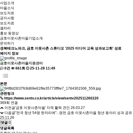
사업소개
마을소식
보도자료
공지사항
보도자료
갤러리
홍보 동영상
금호이웃사촌마을기업소개
문의하기
경북테크노파크, 금호 이웃사촌 스튜디오 '2025 미디어 교육 성과보고회' 성료
페이지 정보
금호이웃사촌마을지원센터
0건
661회
25-11-28 11:49
본문
관련링크
https://www.sentv.co.kr/article/view/sentv202511260220
369회 연결
이전글
'금호 이웃사촌마을' 지역 활력 견인
26.03.27
다음글
"전국 청년 54명 한자리에"...영천 금호 이웃사촌마을 청년 동아리 성과 공유
25.11.26
댓글
0
댓글목록