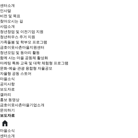
센터소개
인사말
비전 및 목표
찾아오시는 길
사업소개
청년창업 및 이전기업 지원
청년하우스 주거 지원
가족돌봄 및 학부모 프로그램
금호이웃사촌마을지원센터
청년모임 및 동아리 활동
함께 사는 마을 공동체 활성화
마케팅 특화 교육 및 대학 체험형 프로그램
문화·예술·관광 융합형 자율공모
자율형 공동 스토어
마을소식
공지사항
보도자료
갤러리
홍보 동영상
금호이웃사촌마을기업소개
문의하기
보도자료
마을소식
센터소개