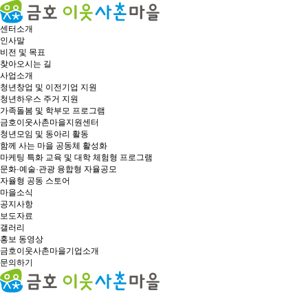
센터소개
인사말
비전 및 목표
찾아오시는 길
사업소개
청년창업 및 이전기업 지원
청년하우스 주거 지원
가족돌봄 및 학부모 프로그램
금호이웃사촌마을지원센터
청년모임 및 동아리 활동
함께 사는 마을 공동체 활성화
마케팅 특화 교육 및 대학 체험형 프로그램
문화·예술·관광 융합형 자율공모
자율형 공동 스토어
마을소식
공지사항
보도자료
갤러리
홍보 동영상
금호이웃사촌마을기업소개
문의하기