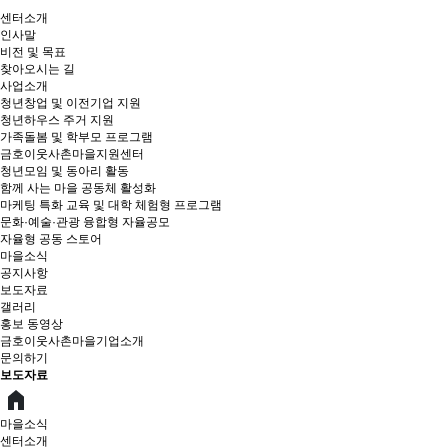
센터소개
인사말
비전 및 목표
찾아오시는 길
사업소개
청년창업 및 이전기업 지원
청년하우스 주거 지원
가족돌봄 및 학부모 프로그램
금호이웃사촌마을지원센터
청년모임 및 동아리 활동
함께 사는 마을 공동체 활성화
마케팅 특화 교육 및 대학 체험형 프로그램
문화·예술·관광 융합형 자율공모
자율형 공동 스토어
마을소식
공지사항
보도자료
갤러리
홍보 동영상
금호이웃사촌마을기업소개
문의하기
보도자료
마을소식
센터소개