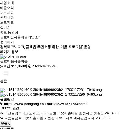
사업소개
마을소식
보도자료
공지사항
보도자료
갤러리
홍보 동영상
금호이웃사촌마을기업소개
문의하기
경북테크노파크, 금호읍 주민소통 위한 '이음 프로그램' 운영
페이지 정보
금호이웃사촌마을
0건
1,060회
23-11-16 15:46
본문
관련링크
https://www.joongang.co.kr/article/25187128#home
1932회 연결
이전글
경북테크노파크, 2023 금호 이웃사촌마을 조성사업 첫걸음
24.04.25
다음글
금호 이웃사촌마을 지원센터 보도자료 게시판입니다.
23.11.13
댓글
0
댓글목록