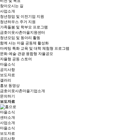
비전 및 목표
찾아오시는 길
사업소개
청년창업 및 이전기업 지원
청년하우스 주거 지원
가족돌봄 및 학부모 프로그램
금호이웃사촌마을지원센터
청년모임 및 동아리 활동
함께 사는 마을 공동체 활성화
마케팅 특화 교육 및 대학 체험형 프로그램
문화·예술·관광 융합형 자율공모
자율형 공동 스토어
마을소식
공지사항
보도자료
갤러리
홍보 동영상
금호이웃사촌마을기업소개
문의하기
보도자료
마을소식
센터소개
사업소개
마을소식
보도자료
공지사항