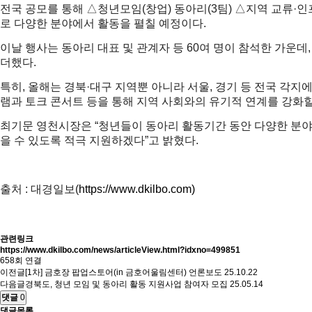
전국 공모를 통해 △청년모임(창업) 동아리(3팀) △지역 교류·인프
로 다양한 분야에서 활동을 펼칠 예정이다.
이날 행사는 동아리 대표 및 관계자 등 60여 명이 참석한 가운데
더했다.
특히, 올해는 경북·대구 지역뿐 아니라 서울, 경기 등 전국 각
램과 토크 콘서트 등을 통해 지역 사회와의 유기적 연계를 강화할
최기문 영천시장은 “청년들이 동아리 활동기간 동안 다양한 분야
을 수 있도록 적극 지원하겠다”고 밝혔다.
출처 : 대경일보(
https://www.dkilbo.com)
관련링크
https://www.dkilbo.com/news/articleView.html?idxno=499851
658회 연결
이전글
[1차] 금호장 팝업스토어(in 금호어울림센터) 언론보도
25.10.22
다음글
경북도, 청년 모임 및 동아리 활동 지원사업 참여자 모집
25.05.14
댓글
0
댓글목록