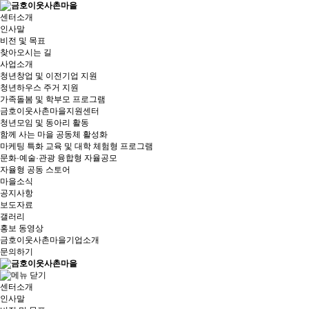
센터소개
인사말
비전 및 목표
찾아오시는 길
사업소개
청년창업 및 이전기업 지원
청년하우스 주거 지원
가족돌봄 및 학부모 프로그램
금호이웃사촌마을지원센터
청년모임 및 동아리 활동
함께 사는 마을 공동체 활성화
마케팅 특화 교육 및 대학 체험형 프로그램
문화·예술·관광 융합형 자율공모
자율형 공동 스토어
마을소식
공지사항
보도자료
갤러리
홍보 동영상
금호이웃사촌마을기업소개
문의하기
센터소개
인사말