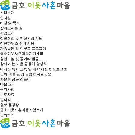
센터소개
인사말
비전 및 목표
찾아오시는 길
사업소개
청년창업 및 이전기업 지원
청년하우스 주거 지원
가족돌봄 및 학부모 프로그램
금호이웃사촌마을지원센터
청년모임 및 동아리 활동
함께 사는 마을 공동체 활성화
마케팅 특화 교육 및 대학 체험형 프로그램
문화·예술·관광 융합형 자율공모
자율형 공동 스토어
마을소식
공지사항
보도자료
갤러리
홍보 동영상
금호이웃사촌마을기업소개
문의하기