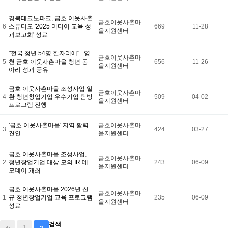
경북테크노파크, 금호 이웃사촌
금호이웃사촌마
6
스튜디오 '2025 미디어 교육 성
669
11-28
을지원센터
과보고회' 성료
"전국 청년 54명 한자리에"...영
금호이웃사촌마
5
천 금호 이웃사촌마을 청년 동
656
11-26
을지원센터
아리 성과 공유
금호 이웃사촌마을 조성사업 일
금호이웃사촌마
4
환 청년창업기업 우수기업 탐방
509
04-02
을지원센터
프로그램 진행
'금호 이웃사촌마을' 지역 활력
금호이웃사촌마
3
424
03-27
견인
을지원센터
금호 이웃사촌마을 조성사업,
금호이웃사촌마
2
청년창업기업 대상 모의 IR 데
243
06-09
을지원센터
모데이 개최
금호 이웃사촌마을 2026년 신
금호이웃사촌마
1
규 청년창업기업 교육 프로그램
235
06-09
을지원센터
성료
검색
1