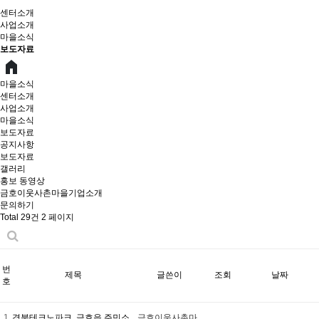
센터소개
사업소개
마을소식
보도자료
마을소식
센터소개
사업소개
마을소식
보도자료
공지사항
보도자료
갤러리
홍보 동영상
금호이웃사촌마을기업소개
문의하기
Total 29건
2 페이지
번
제목
글쓴이
조회
날짜
호
1
경북테크노파크, 금호읍 주민소
금호이웃사촌마