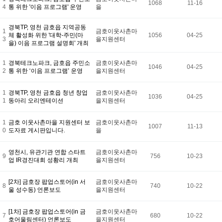
1068
11-16
4
통 위한 '이음 프로그램' 운영
을
경북TP, 영천 금호읍 지역공동
1
금호이웃사촌마
체 활성화 위한 '대학-주민(마
1056
04-25
3
을지원센터
을) 이음 프로그램 설명회' 개최
1
경북테크노파크, 금호읍 주민소
금호이웃사촌마
1046
04-25
2
통 위한 ‘이음 프로그램’ 운영
을지원센터
1
경북TP, 영천 금호읍 청년 창업
금호이웃사촌마
1036
04-25
1
동아리 오리엔테이션
을지원센터
1
금호 이웃사촌마을 지원센터 보
금호이웃사촌마
1007
11-13
0
도자료 게시판입니다.
을
영천시, 유관기관 연합 스타트
금호이웃사촌마
9
756
10-23
업 IR경진대회 성황리 개최
을지원센터
[2차] 금호장 팝업스토어(in 서
금호이웃사촌마
8
740
10-22
울 성수동) 언론보도
을지원센터
[1차] 금호장 팝업스토어(in 금
금호이웃사촌마
7
680
10-22
호어울림센터) 언론보도
을지원센터