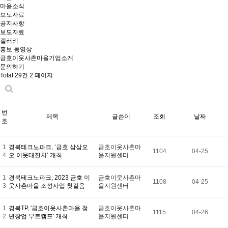
마을소식
보도자료
공지사항
보도자료
갤러리
홍보 동영상
금호이웃사촌마을기업소개
문의하기
Total 29건
2 페이지
번
제목
글쓴이
조회
날짜
호
1
경북테크노파크, ‘금호 삼삼오
금호이웃사촌마
1104
04-25
4
오 이웃대잔치’ 개최
을지원센터
1
경북테크노파크, 2023 금호 이
금호이웃사촌마
1108
04-25
3
웃사촌마을 조성사업 첫걸음
을지원센터
1
경북TP, '금호이웃사촌마을 청
금호이웃사촌마
1115
04-26
2
년창업 부트캠프' 개최
을지원센터