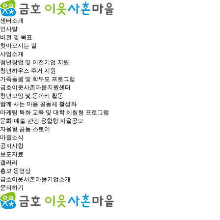
센터소개
인사말
비전 및 목표
찾아오시는 길
사업소개
청년창업 및 이전기업 지원
청년하우스 주거 지원
가족돌봄 및 학부모 프로그램
금호이웃사촌마을지원센터
청년모임 및 동아리 활동
함께 사는 마을 공동체 활성화
마케팅 특화 교육 및 대학 체험형 프로그램
문화·예술·관광 융합형 자율공모
자율형 공동 스토어
마을소식
공지사항
보도자료
갤러리
홍보 동영상
금호이웃사촌마을기업소개
문의하기