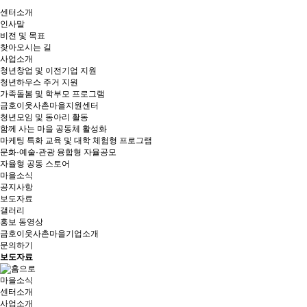
센터소개
인사말
비전 및 목표
찾아오시는 길
사업소개
청년창업 및 이전기업 지원
청년하우스 주거 지원
가족돌봄 및 학부모 프로그램
금호이웃사촌마을지원센터
청년모임 및 동아리 활동
함께 사는 마을 공동체 활성화
마케팅 특화 교육 및 대학 체험형 프로그램
문화·예술·관광 융합형 자율공모
자율형 공동 스토어
마을소식
공지사항
보도자료
갤러리
홍보 동영상
금호이웃사촌마을기업소개
문의하기
보도자료
마을소식
센터소개
사업소개