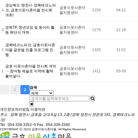
경상북도·영천시·경북테크노파
금호이웃사촌마
4
크, 금호이웃사촌마을 전시회
1250
04-21
을지원센터
개최!
경북TP, 청년모임 및 동아리 활
금호이웃사촌마
3
1270
12-18
동 해단식 개최
을지원센터
경북테크노파크, 금호이웃사촌
금호이웃사촌마
2
마을 글로벌 진출 프로그램 진
1325
11-01
을지원센터
행
금호 이웃사촌마을 전시회 개막
금호이웃사촌마
1
··· 참여형 예술로 지역에 활력
1411
05-09
을지원센터
불어넣다.
검색
1
2
개인정보처리방침
이용약관
주소 : 경북 영천시 금호읍 교대 8길 13, 2층 (경북 영천시 천문로 181, 경북테크노파
크)
Tel :
054-339-3352~5
Fax : 054-339-3340
COPYRIGHT ⓒ 2023 금호이웃사촌마을. All Rights Reserved.