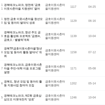
1
경북테크노파크, 영천에 ‘금호
금호이웃사촌마
1117
04-25
1
이웃사촌마을 지원센터’ 열어
을지원센터
1
영천 금호 이웃사촌마을 청년모
금호이웃사촌마
1129
06-16
0
임 및 동아리 발대식 성료
을지원센터
경북테크노파크, 청년 주도 금
금호이웃사촌마
9
호읍 활성화 프로젝트 '금호in,
1139
10-04
을지원센터
금호人 - 별별락'개최
경북TP,금호이웃사촌마을'청년
금호이웃사촌마
8
모임 및 동아리 활동 발대식' 개
1158
07-12
을지원센터
최
경북테크노파크, 금호이웃사촌
금호이웃사촌마
7
마을 주민-대학 이음 프로그램
1171
05-08
을지원센터
설명
경북도, 청년 모임 및 동아리 활
금호이웃사촌마
6
1202
05-14
동 지원사업 참여자 모집
을지원센터
경북테크노파크, 제2회 금호삼
금호이웃사촌마
5
1246
10-04
삼오오 이웃대잔치 '성료'
을지원센터